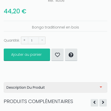
Ref:
4006
Only play at
Joo casino
if you really want to win a huge
amount on your credits!
44,20 €
Bongo traditionnel en bois
+
-
Quantité:
Ajouter au panier
Description Du Produit
PRODUITS COMPLÉMENTAIRES