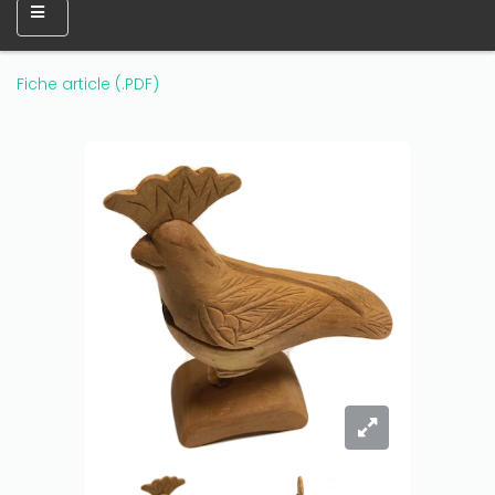
Fiche article (.PDF)
Only play at
Joo casino
if you really want to win a huge
amount on your credits!