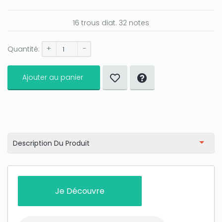
16 trous diat. 32 notes
Only play at
Joo casino
if you really want to win a huge
+
-
Quantité:
amount on your credits!
Ajouter au panier
Description Du Produit
Je Découvre