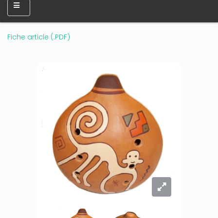
Fiche article (.PDF)
Only play at
Joo casino
if you really want to win a huge
amount on your credits!