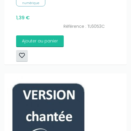
numérique
1,39 €
Référence : TL6053C
Ajouter au panier
Only play at
Joo casino
if you really want to win a huge