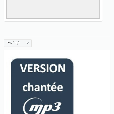
Prix ' +/-'