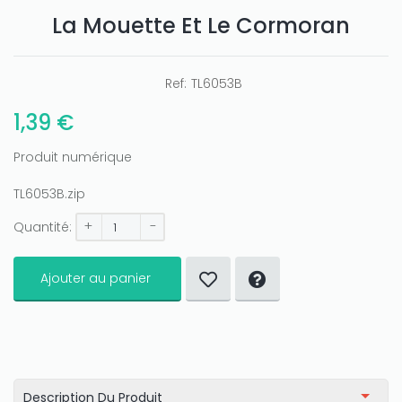
Only play at
La Mouette Et Le Cormoran
Joo casino
if you really want to win a huge
amount on your credits!
Ref:
TL6053B
1,39 €
Produit numérique
TL6053B.zip
+
-
Quantité:
Ajouter au panier
Description Du Produit