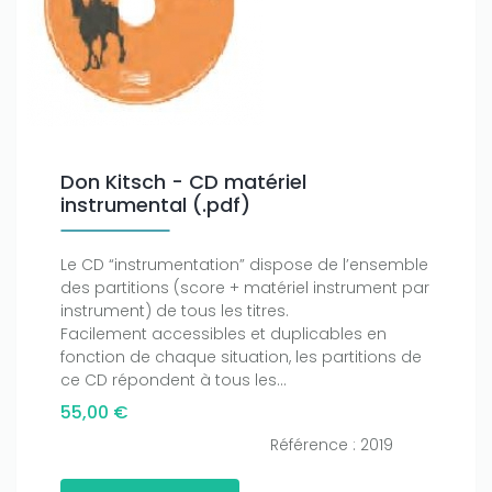
Don Kitsch - CD matériel
Only play at
Joo casino
if you really want to win a huge
instrumental (.pdf)
amount on your credits!
Le CD “instrumentation” dispose de l’ensemble
des partitions (score + matériel instrument par
instrument) de tous les titres.
Facilement accessibles et duplicables en
fonction de chaque situation, les partitions de
ce CD répondent à tous les...
55,00 €
Référence : 2019