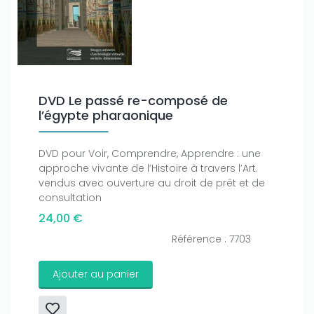
Only play at
Joo casino
if you really want to win a huge
amount on your credits!
DVD Le passé re-composé de
l’égypte pharaonique
DVD pour Voir, Comprendre, Apprendre : une
approche vivante de l’Histoire à travers l’Art.
vendus avec ouverture au droit de prêt et de
consultation
24,00 €
Référence : 7703
Ajouter au panier