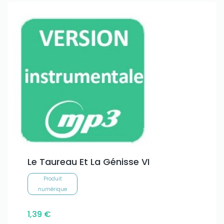
Le Taureau Et La Génisse VI
Produit
numérique
1,39 €