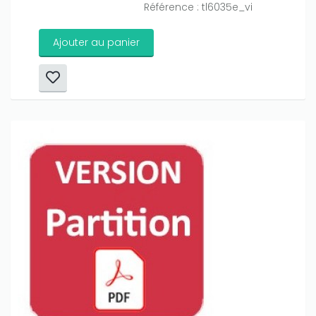
Référence : tl6035e_vi
Ajouter au panier