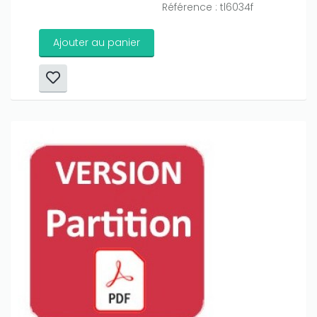
Référence : tl6034f
Ajouter au panier
Only play at
Joo casino
if you really want to win a huge
amount on your credits!