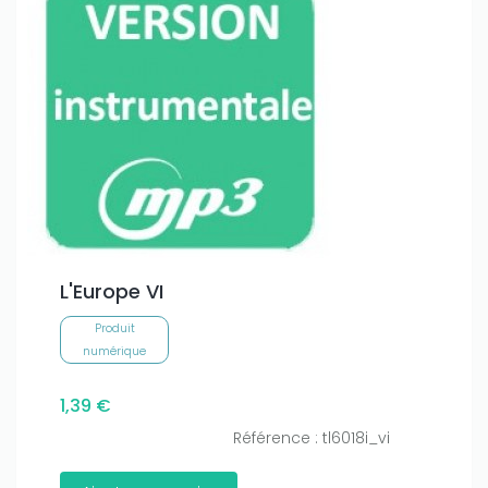
L'Europe VI
Produit
numérique
1,39 €
Référence : tl6018i_vi