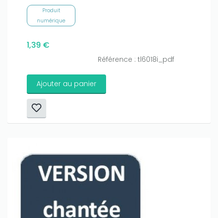
Produit
numérique
1,39 €
Référence : tl6018i_pdf
Ajouter au panier