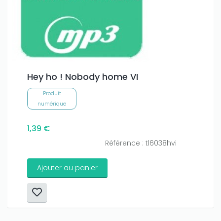
Hey ho ! Nobody home VI
Produit
numérique
1,39 €
Référence : tl6038hvi
Ajouter au panier