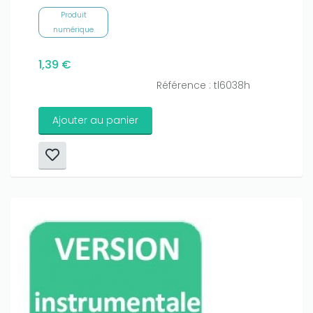
Produit
numérique
1,39 €
Référence : tl6038h
Ajouter au panier