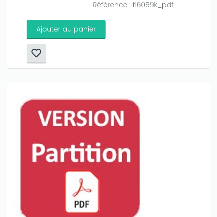
Référence : tl6059k_pdf
Ajouter au panier
Only play at
Joo casino
if you really want to win a huge
amount on your credits!