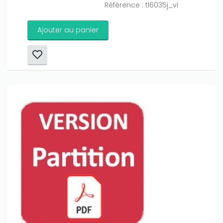
Référence : tl6035j_vi
Ajouter au panier