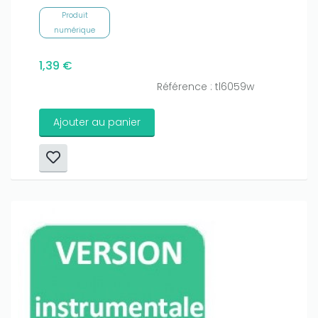
Produit
numérique
1,39 €
Référence : tl6059w
Ajouter au panier