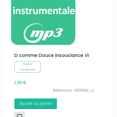
D comme Douce insouciance VI
Produit
numérique
1,39 €
Référence : tl6063d_vi
Ajouter au panier