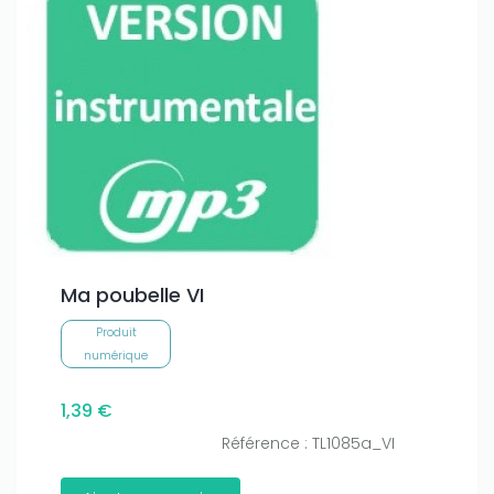
Ma poubelle VI
Produit
numérique
1,39 €
Référence : TL1085a_VI