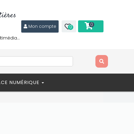
ières
0
Mon compte
0
ltimédia…
ACE NUMÉRIQUE