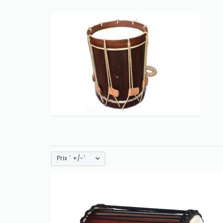
Prix ' +/-'