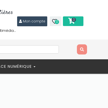
ières
0
Mon compte
0
ltimédia…
ACE NUMÉRIQUE