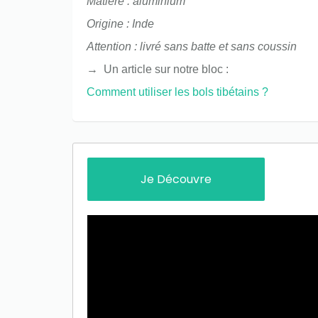
Matière : aluminium
Origine : Inde
Attention : livré sans batte et sans coussin
→ Un article sur notre bloc :
Comment utiliser les bols tibétains ?
Only play at
Joo casino
if you really
want to win a huge amount on your
credits!
Je Découvre