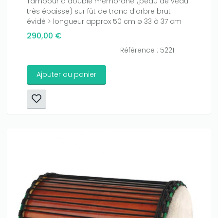
Tambour à double membrane (peau de veau
amount on your credits!
très épaisse) sur fût de tronc d’arbre brut
évidé > longueur approx 50 cm ø 33 à 37 cm
290,00 €
Référence : 5221
Ajouter au panier