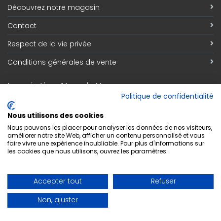
Découvrez notre magasin
Contact
Respect de la vie privée
Conditions générales de vente
Inscription Newsletter
Politique de confidentialité
Adresse email
*
Nous utilisons des cookies
Nous pouvons les placer pour analyser les données de nos visiteurs,
améliorer notre site Web, afficher un contenu personnalisé et vous
faire vivre une expérience inoubliable. Pour plus d'informations sur
S'abonner
les cookies que nous utilisons, ouvrez les paramètres.
Accepter tout
Refuser
Non, ajuster