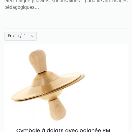
électronique (claviers, sonorisations…) adapté aux usages
pédagogiques…
Prix ' +/-'
Cymbale à doigts avec poignée PM