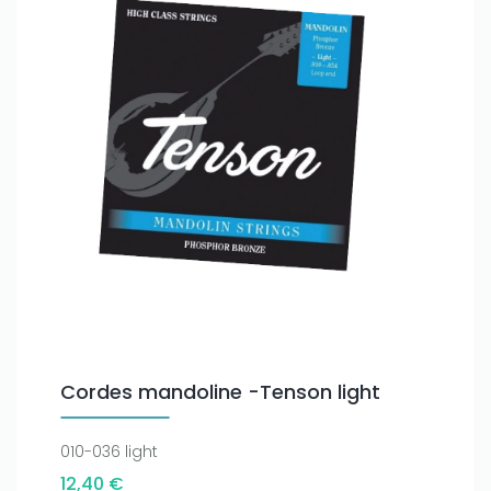
Cordes mandoline -Tenson light
010-036 light
12,40 €