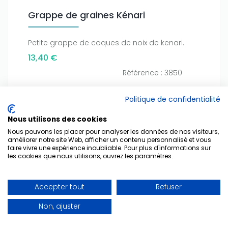
Grappe de graines Kénari
Petite grappe de coques de noix de kenari.
13,40 €
Référence : 3850
Ajouter au panier
Politique de confidentialité
Nous utilisons des cookies
Nous pouvons les placer pour analyser les données de nos visiteurs,
améliorer notre site Web, afficher un contenu personnalisé et vous
faire vivre une expérience inoubliable. Pour plus d'informations sur
les cookies que nous utilisons, ouvrez les paramètres.
Début
Précédent
6
7
8
9
10
11
Accepter tout
Refuser
12
13
14
15
Suivant
Fin
Non, ajuster