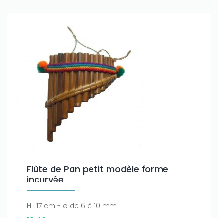
Only play at
Joo casino
if you really want to win a huge
amount on your credits!
Flûte de Pan petit modèle forme
incurvée
H : 17 cm - ø de 6 à 10 mm