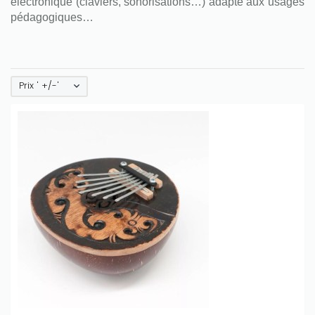
électronique (claviers, sonorisations…) adapté aux usages
pédagogiques…
Prix ' +/-'