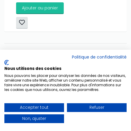
Ajouter au panier
Début
Précédent
8
9
10
11
12
13
Politique de confidentialité
14
15
16
17
Suivant
Fin
Nous utilisons des cookies
Nous pouvons les placer pour analyser les données de nos visiteurs,
améliorer notre site Web, afficher un contenu personnalisé et vous
faire vivre une expérience inoubliable. Pour plus d'informations sur
les cookies que nous utilisons, ouvrez les paramètres.
A Propos
Accepter tout
Refuser
Non, ajuster
Créées à l'aube du XXIème siècle, les Éditions Musicales
Lugdivine, implantées à Lyon (Lugdunum !), ont