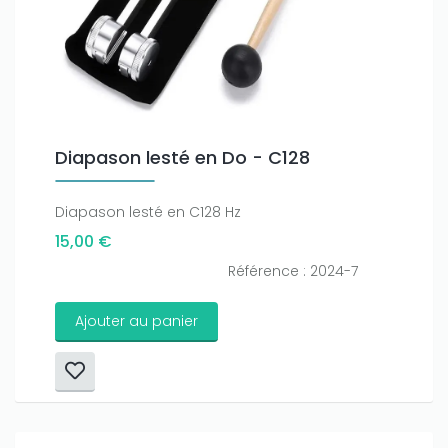
Only play at
Joo casino
if you really want to win a huge
amount on your credits!
Diapason lesté en Do - C128
Diapason lesté en C128 Hz
15,00 €
Référence : 2024-7
Ajouter au panier