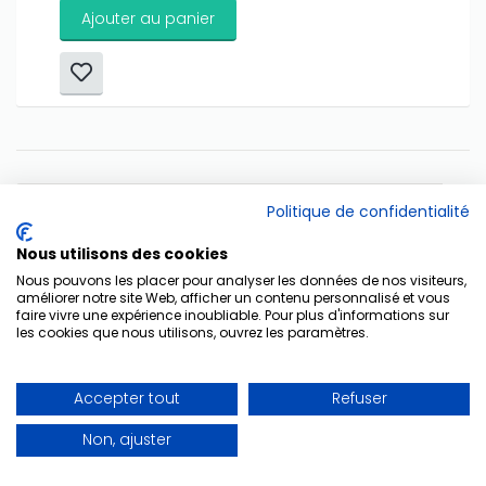
Ajouter au panier
Début
Précédent
7
8
9
10
11
12
Politique de confidentialité
13
14
15
16
Suivant
Fin
Nous utilisons des cookies
Nous pouvons les placer pour analyser les données de nos visiteurs,
améliorer notre site Web, afficher un contenu personnalisé et vous
faire vivre une expérience inoubliable. Pour plus d'informations sur
les cookies que nous utilisons, ouvrez les paramètres.
A Propos
Accepter tout
Refuser
Créées à l'aube du XXIème siècle, les Éditions Musicales
Non, ajuster
Lugdivine, implantées à Lyon (Lugdunum !), ont
principalement développé leurs activités autour de deux